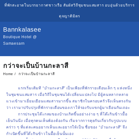
ที่พักสะอาดในบรรยากาศชาวเรือ สัมผัสวิถีชุมชนแสมสาร อบอุ่นด้วยบริการ
ดุจญาติมิตร
Bannkalasee
Boutique Hotel @
Samaesarn
กว่าจะเป็นบ้านกะลาสี
Home
กว่าจะเป็นบ้านกะลาสี
แรกเริ่มเดิมที
“บ้านกะลาสี”
เป็นเพียงที่พักรายเดือนเล็ก ๆ แห่งหนึ่ง
ในชุมชนแสมสาร เมื่อวิถีในชุมชนได้เปลี่ยนแปลงไป มีผู้คนหลากหลาย
แวะเข้ามาเยี่ยมเยือนแสมสารมากขึ้น สมาชิกในครอบครัวจึงเห็นตรงกัน
ว่า เรามาปรับปรุงที่พักรายเดือนของเราให้รองรับแขกผู้มาเยือนกันเถอะ
การประชุมโต๊ะกลมของบ้านเกิดขึ้นอย่างง่าย ๆ ที่โต๊ะกินข้าวมื้อ
เย็นวันนึง เมื่อทุกคนเห็นพ้องต้องกัน เริ่มจากการคุยกันเกี่ยวกับรูปแบบ
คร่าว ๆ ที่แต่ละคนอยากเห็นและอยากให้เป็น ชื่อของ
“บ้านกะลาสี”
จึง
กำเนิดขึ้นที่โต๊ะกินข้าวในมื้อเย็นนั้นเอง