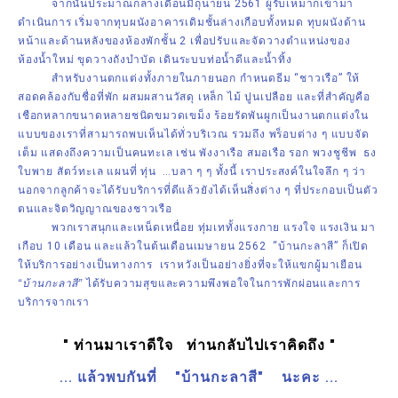
จากนั้นประมาณกลางเดือนมิถุนายน 2561 ผู้รับเหมาก็เข้ามา
ดำเนินการ เริ่มจากทุบผนังอาคารเดิมชั้นล่างเกือบทั้งหมด ทุบผนังด้าน
หน้าและด้านหลังของห้องพักชั้น 2 เพื่อปรับและจัดวางตำแหน่งของ
ห้องน้ำใหม่ ขุดวางถังบำบัด เดินระบบท่อน้ำดีและน้ำทิ้ง
สำหรับงานตกแต่งทั้งภายในภายนอก กำหนดธีม “ชาวเรือ” ให้
สอดคล้องกับชื่อที่พัก ผสมผสานวัสดุ เหล็ก ไม้ ปูนเปลือย และที่สำคัญคือ
เชือกหลากขนาดหลายชนิดขมวดเขม็ง ร้อยรัดพันผูกเป็นงานตกแต่งใน
แบบของเราที่สามารถพบเห็นได้ทั่วบริเวณ รวมถึง พร็อบต่าง ๆ แบบจัด
เต็ม แสดงถึงความเป็นคนทะเล เช่น พังงาเรือ สมอเรือ รอก พวงชูชีพ ธง
ใบพาย สัตว์ทะเล แผนที่ ทุ่น …บลา ๆ ๆ ทั้งนี้ เราประสงค์ในใจลึก ๆ ว่า
นอกจากลูกค้าจะได้รับบริการที่ดีแล้วยังได้เห็นสิ่งต่าง ๆ ที่ประกอบเป็นตัว
ตนและจิตวิญญาณของชาวเรือ
พวกเราสนุกและเหน็ดเหนื่อย ทุ่มเททั้งแรงกาย แรงใจ แรงเงิน มา
เกือบ 10 เดือน และแล้วในต้นเดือนเมษายน 2562 “บ้านกะลาสี” ก็เปิด
ให้บริการอย่างเป็นทางการ เราหวังเป็นอย่างยิ่งที่จะให้แขกผู้มาเยือน
“บ้านกะลาสี”
ได้รับความสุขและความพึงพอใจในการพักผ่อนและการ
บริการจากเรา
" ท่านมาเราดีใจ ท่านกลับไปเราคิดถึง "
... แล้วพบกันที่ "บ้านกะลาสี" นะคะ ...